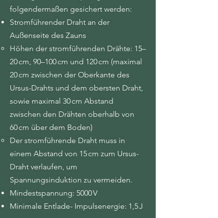
folgendermaßen gesichert werden:
Stromführender Draht an der
Häufige Fehler
Außenseite des Zauns
Höhen der stromführenden Drähte: 15–
20 cm, 90–100 cm und 120 cm (maximal
20 cm zwischen der Oberkante des
WICHTIGE
Ursus-Drahts und dem obersten Draht,
ECHNIKEN
sowie maximal 30 cm Abstand
Die Stabilität eines Zauns hängt
zwischen den Drähten oberhalb von
buchstäblich von der Robustheit der
60 cm über dem Boden)
Eckpfosten ab.
Der stromführende Draht muss in
Entdecken Sie unten einige grundlegende
einem Abstand von 15 cm zum Ursus-
Techniken, die entscheidend sind, um einen
Draht verlaufen, um
stabilen und gut errichteten Zaun zu
Spannungsinduktion zu vermeiden.
gewährleisten.
Mindestspannung: 5000 V
Minimale Entlade- Impulsenergie: 1,5 J