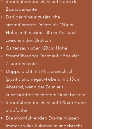
5000 V liefern kann. Es ist vorzuziehen, ein
Stromführender Draht auf Höhe der
Gerät mit Netzanschluss zu verwenden –
Zaunoberkante
nur in Ausnahmefällen sollte ein
Darüber hinaus zusätzliche
Batteriegerät gewählt werden.
stromführende Drähte bis 120 cm
Elektrozaun- Konfigurator
Höhe, mit maximal 30 cm Abstand
zwischen den Drähten
Gartenzaun über 120 cm Höhe:
Stromführender Draht auf Höhe der
Zaunoberkante
Doppeldraht mit Phasenwechsel
(positiv und negativ) oben, mit 15 cm
Abstand, wenn der Zaun aus
kunststoffbeschichtetem Draht besteht
Stromführender Draht auf 120 cm Höhe
empfohlen
Die stromführenden Drähte müssen
immer an der Außenseite angebracht