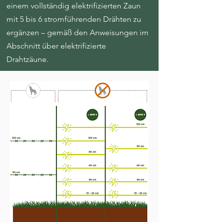
einem vollständig elektrifizierten Zaun
mit 5 bis 6 stromführenden Drähten zu
ergänzen – gemäß den Anweisungen im
Abschnitt über elektrifizierte
Drahtzäune.