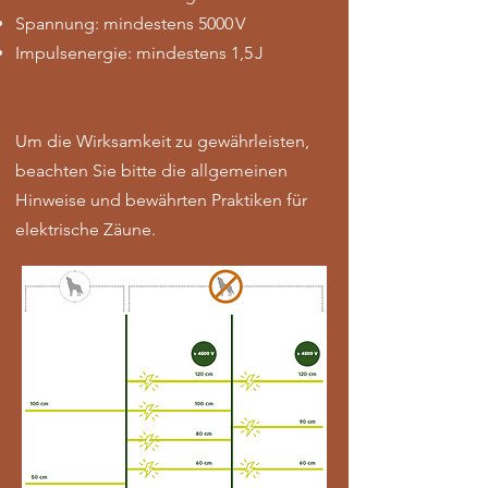
Spannung: mindestens 5000 V
Impulsenergie: mindestens 1,5 J
Um die Wirksamkeit zu gewährleisten,
beachten Sie bitte die allgemeinen
Hinweise und bewährten Praktiken für
elektrische Zäune.