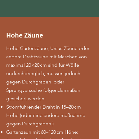
Hohe Zäune
Hohe Gartenzäune, Ursus-Zäune oder
DIE WAHL DES
andere Drahtzäune mit Maschen von
RICHTIGEN
maximal 20×20 cm sind für Wölfe
WEIDEZAUNGERÄTES
undurchdringlich, müssen jedoch
Sie fragen sich, welches Weidezaungerät
gegen Durchgraben oder
Sie wählen sollen und welche Spannung
Sprungversuche folgendermaßen
notwendig ist, um Ihren Zaun wolfssicher zu
gesichert werden:
machen?
Beantworten Sie einige Fragen über den
Stromführender Draht in 15–20 cm
Button unten und erhalten Sie sofort eine
Höhe (oder eine andere maßnahme
Antwort auf Ihre Frage.
gegen Durchgraben )
Wählen Sie in jedem Fall ein Gerät, das eine
Gartenzaun mit 60–120 cm Höhe:
elektrische Spannung von mindestens