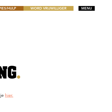
VIES/HULP
WORD VRIJWILLIGER
MENU
NG
.
 je
hier.