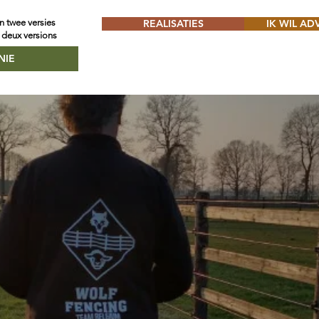
n twee versies
REALISATIES
IK WIL AD
 deux versions